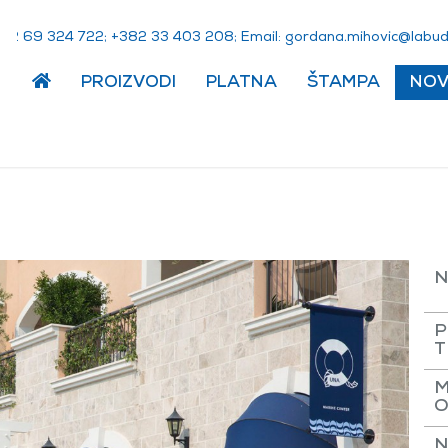
7 423 96 283+
;
802 304 33 283+
; Email:
em.ednetdubal@civohi
PROIZVODI
PLATNA
ŠTAMPA
NOV
UŠTICA BAY
N
P
T
M
O
N