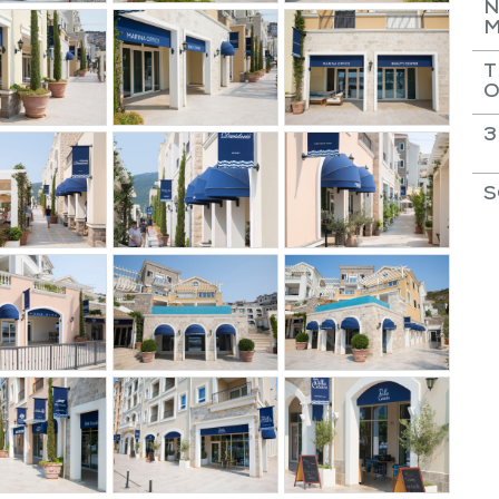
N
M
T
O
3
S