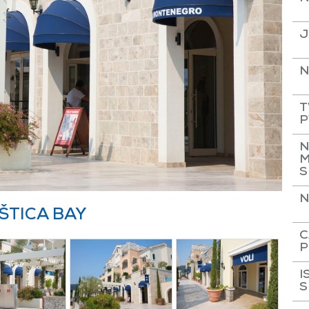
J
N
T
P
N
M
S
N
ŠTICA BAY
C
P
I
S