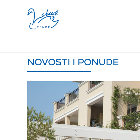
Tel.:
22
/
NOVOSTI I PONUDE
FIKSNE TENDE U NASELJU L
NOVOSTI I PONUDE